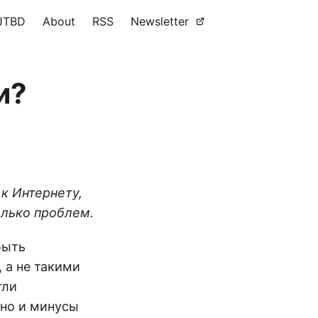
JTBD
About
RSS
Newsletter
и?
к Интернету,
олько проблем.
быть
 а не такими
гли
 но и минусы