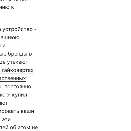
нию к
 устройство -
омашнюю
 и
ные бренды в
ze утекают
 гайковертах
дственных
о, постоянно
к. Я купил
ают
ировать ваши
 эти
дей об этом не