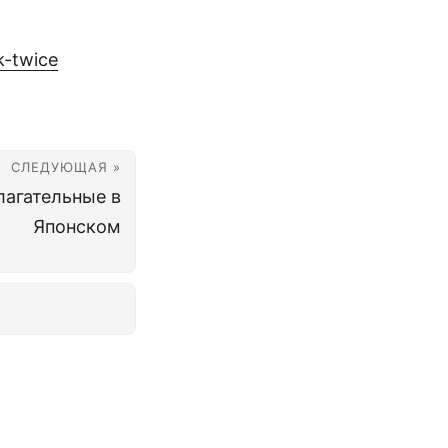
k-twice
СЛЕДУЮЩАЯ »
илагательные в
Японском