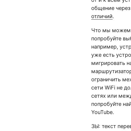
общение через
отличий
.
Что мы можем 
попробуйте выб
например, уст
уже есть устр
мигрировать на
маршрутизатор
ограничить ме
сети WiFi не 
сетях или меж
попробуйте най
YouTube.
ЗЫ: текст пере