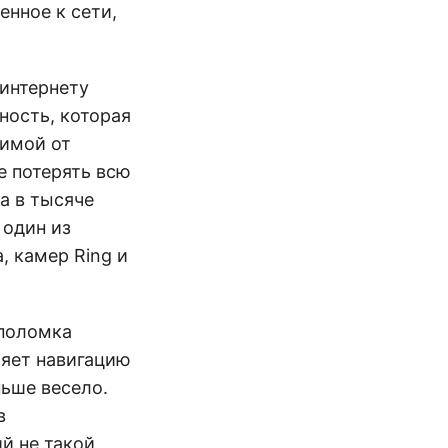
нное к сети,
 интернету
ность, которая
симой от
е потерять всю
а в тысяче
 один из
, камер Ring и
 поломка
ряет навигацию
ньше весело.
в
й не такой