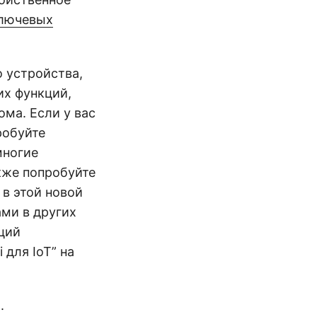
 ключевых
 устройства,
их функций,
ма. Если у вас
робуйте
многие
кже попробуйте
в этой новой
ми в других
ций
 для IoT” на
.