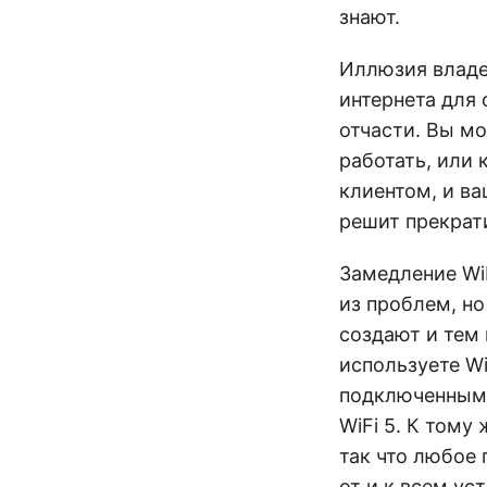
знают.
Иллюзия владен
интернета для 
отчасти. Вы мо
работать, или 
клиентом, и в
решит прекрат
Замедление Wi
из проблем, но
создают и тем 
используете Wi
подключенным 
WiFi 5. К тому
так что любое
от и к всем у