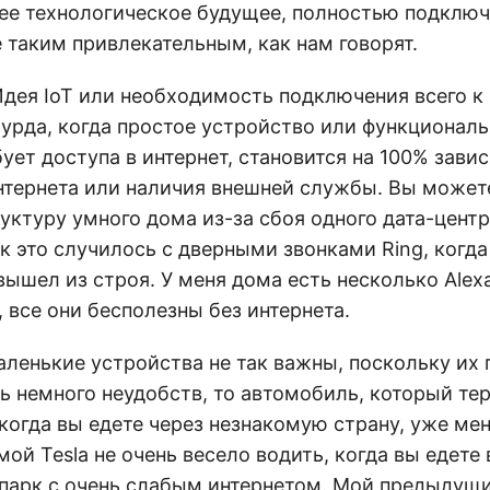
ее технологическое будущее, полностью подключе
 таким привлекательным, как нам говорят.
Идея IoT или необходимость подключения всего к
урда, когда простое устройство или функциональ
ует доступа в интернет, становится на 100% зави
нтернета или наличия внешней службы. Вы может
ктуру умного дома из-за сбоя одного дата-центр
ак это случилось с дверными звонками Ring, когда
ышел из строя. У меня дома есть несколько Alexa
 все они бесполезны без интернета.
аленькие устройства не так важны, поскольку их
ь немного неудобств, то автомобиль, который те
 когда вы едете через незнакомую страну, уже ме
мой Tesla не очень весело водить, когда вы едете 
парк с очень слабым интернетом. Мой предыдущи