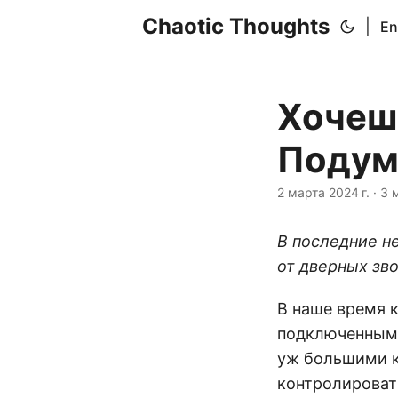
Chaotic Thoughts
|
En
Хочешь
Подум
2 марта 2024 г.
·
3 
В последние н
от дверных зво
В наше время 
подключенным 
уж большими к
контролироват