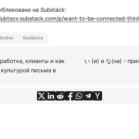
бликовано на Substack:
olubtsov.substack.com/p/want-to-be-connected-thin
Brother
Resilience
работка, клиенты и как
い (и) и な(на) - пр
с культурой письма в