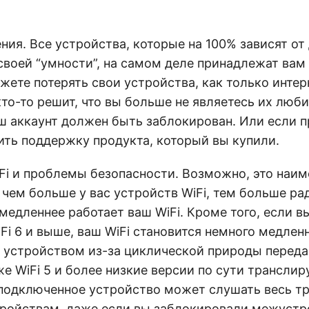
ия. Все устройства, которые на 100% зависят от
своей “умности”, на самом деле принадлежат вам
жете потерять свои устройства, как только интер
кто-то решит, что вы больше не являетесь их лю
аш аккаунт должен быть заблокирован. Или если 
ить поддержку продукта, который вы купили.
Fi и проблемы безопасности. Возможно, это наи
 чем больше у вас устройств WiFi, тем больше р
медленнее работает ваш WiFi. Кроме того, если в
Fi 6 и выше, ваш WiFi становится немного медле
устройством из-за циклической природы переда
 же WiFi 5 и более низкие версии по сути трансли
 подключенное устройство может слушать весь т
стройствам, даже если вы заблокировали межуст