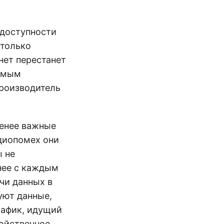
 доступности
 только
нет перестанет
бимым
производитель
менее важные
адиопомех они
ы не
ннее с каждым
чи данных в
руют данные,
рафик, идущий
ройственное