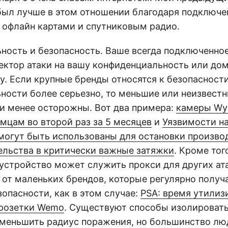
был лучше в этом отношении благодаря подключе
с офлайн картами и спутниковым радио.
ность и безопасность. Ваше всегда подключенное
вектор атаки на вашу конфиденциальность или д
у. Если крупные бренды относятся к безопасности
ности более серьезно, то меньшие или неизвест
и менее осторожны. Вот два примера:
камеры Wy
мцам во второй раз за 5 месяцев
и
Уязвимости на
 могут быть использованы для остановки произво
ельства в критически важные затяжки
. Кроме тог
устройство может служить прокси для других ата
 от маленьких брендов, которые регулярно получ
опасности, как в этом случае:
PSA: время утилиз
 розетки Wemo
. Существуют способы изолировать
уменьшить радиус поражения, но большинство лю